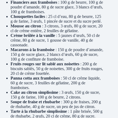
Financiers aux framboises
: 100 g de beurre, 100 g de
poudre d’amande, 80 g de sucre glace, 3 blancs d’œufs,
100 g de framboises.
Chouquettes faciles
: 25 cl d’eau, 80 g de beurre, 125
g de farine, 3 œufs, 1 pincée de sucre et du sucre perlé.
Mousse au citron
: 3 citrons, 3 œufs, 80 g de sucre, 20
cl de crème entière, 2 feuilles de gélatine.
Crème brûlée à la vanille
: 5 jaunes d’œufs, 50 cl de
crème, 80 g de sucre, 1 gousse de vanille, 40 g de
cassonade.
Macarons à la framboise
: 150 g de poudre d’amande,
150 g de sucre glace, 2 blancs d’œufs, 60 g de sucre,
100 g de confiture de framboise.
Fruits rouges sur lit sablé aux noisettes
: 200 g de
biscuits sablés, 50 g de noisettes, 300 g de fruits rouges,
20 cl de crème fouettée.
Panna cotta aux framboises
: 50 cl de crème liquide,
60 g de sucre, 3 feuilles de gélatine, 200 g de
framboises.
Cake au citron simplissime
: 3 œufs, 150 g de sucre,
150 g de farine, 100 g de beurre, 2 citrons.
Soupe de fraise et rhubarbe
: 300 g de fraises, 200 g
de rhubarbe, 40 g de sucre, un peu de jus de citron.
Tarte à la rhubarbe simplissime
: 1 pâte brisée, 500 g
de rhubarbe, 2 œufs, 20 cl de crème, 80 g de sucre.