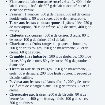
Flan coco au lait concentré sucré
: 4 œufs, 400 ml de
lait de coco, 1 boîte de 397 g de lait concentré sucré, 1
sachet de vanille.
Fraisier
: 1 génoise, 500 g de fraises, 500 ml de crème
liquide entière, 80 g de sucre, 250 g de mascarpone.
Tarte aux fraises et mascarpone
: 1 pâte sablée, 250 g
de mascarpone, 20 cl de crème, 40 g de sucre, 400 g de
fraises.
Clafoutis aux cerises
: 500 g de cerises, 3 œufs, 80 g
de sucre, 100 g de farine, 25 cl de lait.
Charlotte aux fruits rouges
: 1 paquet de boudoirs,
500 g de fruits rouges, 250 g de mascarpone, 20 cl de
crème, 60 g de sucre.
Crumble à la rhubarbe
: 500 g de rhubarbe, 100 g de
farine, 80 g de beurre, 80 g de sucre, 50 g de poudre
d’amande.
Tiramisu aux fruits rouges
: 250 g de mascarpone, 3
œufs, 80 g de sucre, 200 g de fruits rouges, 1 paquet de
biscuits cuillère.
Pavlova aux fraises
: 4 blancs d’œufs, 200 g de sucre,
1 c. à café de vinaigre blanc, 300 g de fraises, 25 cl de
crème.
Cheesecake aux fraises
: 200 g de biscuits, 80 g de
beurre fondu, 400 g de fromage frais, 100 g de sucre,
300 g de fraises.