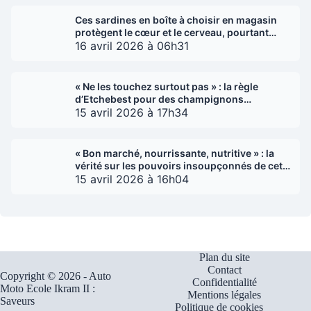
Ces sardines en boîte à choisir en magasin
protègent le cœur et le cerveau, pourtant
vous les ignorez
16 avril 2026 à 06h31
« Ne les touchez surtout pas » : la règle
d’Etchebest pour des champignons
caramélisés a changé ma cuisine
15 avril 2026 à 17h34
« Bon marché, nourrissante, nutritive » : la
vérité sur les pouvoirs insoupçonnés de cette
légumineuse
15 avril 2026 à 16h04
Plan du site
Contact
Copyright © 2026 - Auto
Confidentialité
Moto Ecole Ikram II :
Mentions légales
Saveurs
Politique de cookies