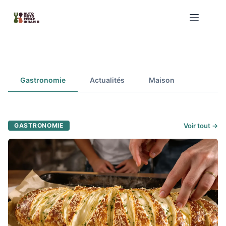
Passer
au
contenu
Auto Moto Ecole Ikram II : Saveurs & Voyage
Gastronomie
Actualités
Maison
GASTRONOMIE
Voir tout →