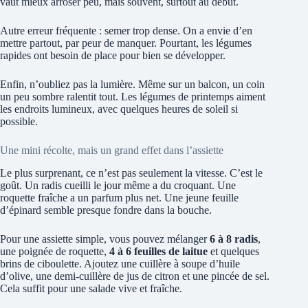
vaut mieux arroser peu, mais souvent, surtout au début.
Autre erreur fréquente : semer trop dense. On a envie d’en
mettre partout, par peur de manquer. Pourtant, les légumes
rapides ont besoin de place pour bien se développer.
Enfin, n’oubliez pas la lumière. Même sur un balcon, un coin
un peu sombre ralentit tout. Les légumes de printemps aiment
les endroits lumineux, avec quelques heures de soleil si
possible.
Une mini récolte, mais un grand effet dans l’assiette
Le plus surprenant, ce n’est pas seulement la vitesse. C’est le
goût. Un radis cueilli le jour même a du croquant. Une
roquette fraîche a un parfum plus net. Une jeune feuille
d’épinard semble presque fondre dans la bouche.
Pour une assiette simple, vous pouvez mélanger
6 à 8 radis
,
une poignée de roquette,
4 à 6 feuilles de laitue
et quelques
brins de ciboulette. Ajoutez une cuillère à soupe d’huile
d’olive, une demi-cuillère de jus de citron et une pincée de sel.
Cela suffit pour une salade vive et fraîche.