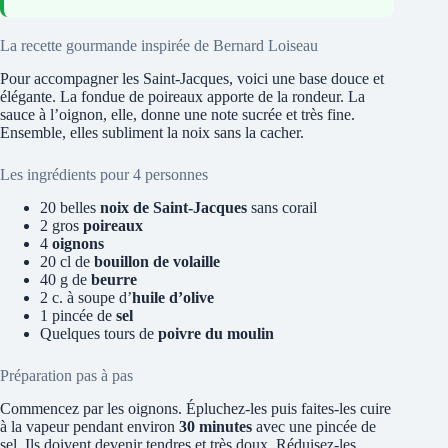
La recette gourmande inspirée de Bernard Loiseau
Pour accompagner les Saint-Jacques, voici une base douce et
élégante. La fondue de poireaux apporte de la rondeur. La
sauce à l’oignon, elle, donne une note sucrée et très fine.
Ensemble, elles subliment la noix sans la cacher.
Les ingrédients pour 4 personnes
20 belles
noix de Saint-Jacques
sans corail
2 gros
poireaux
4
oignons
20 cl de
bouillon de volaille
40 g de
beurre
2 c. à soupe d’
huile d’olive
1 pincée de
sel
Quelques tours de
poivre du moulin
Préparation pas à pas
Commencez par les oignons. Épluchez-les puis faites-les cuire
à la vapeur pendant environ
30 minutes
avec une pincée de
sel. Ils doivent devenir tendres et très doux. Réduisez-les