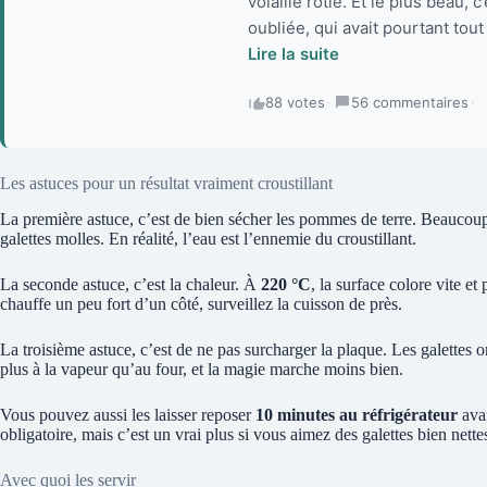
volaille rôtie. Et le plus beau, 
oubliée, qui avait pourtant tout
Lire la suite
88 votes
·
56 commentaires
·
Les astuces pour un résultat vraiment croustillant
La première astuce, c’est de bien sécher les pommes de terre. Beaucoup 
galettes molles. En réalité, l’eau est l’ennemie du croustillant.
La seconde astuce, c’est la chaleur. À
220 °C
, la surface colore vite e
chauffe un peu fort d’un côté, surveillez la cuisson de près.
La troisième astuce, c’est de ne pas surcharger la plaque. Les galettes on
plus à la vapeur qu’au four, et la magie marche moins bien.
Vous pouvez aussi les laisser reposer
10 minutes au réfrigérateur
avan
obligatoire, mais c’est un vrai plus si vous aimez des galettes bien nette
Avec quoi les servir